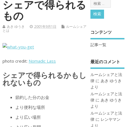
シェアで得られる
もの
あき ゆうき
2001年9月1日
ルームシェア
とは
コンテンツ
記事一覧
photo credit:
Nomadic Lass
最近のコメント
シェアで得られるかもし
ルームシェアと法
れないもの
律
に
あき ゆうき
より
ルームシェアと法
節約した分のお金
律
に
あき ゆうき
より
より便利な場所
ルームシェアと法
より広い場所
律
に
レンヤマン
より
より広い見聞