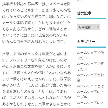
掲示板や雑誌の募集広告は、スペースが限
られていることも多く、あまり多くの情報
昔の記事
はわからないのが普通です。細かなことは
メールや電話で聞くことになりますが、た
くさんある広告から、どれに連絡するか、
というときには、短い広告文のなかから、
いろんな情報を読み取れるとよいです。
カテゴリー
ルームシェアで借
文章、文面のチェックは重要だと思いま
りたい
す。フレンドリーな印象をつけたいのか、
ルームシェアで貸
やたらお気楽な文章を書く人がたまにいま
したい
すが、見知らぬ人から信用されたいならあ
ルームシェアとお
まり上策とはいえませんね。また、誤字脱
金
字が多い人、「ほんとに自分で書いたもの
ルームシェアとは
を読み返したのかな」というほどであれ
ルームシェアのト
ラブル
ば、生活の中でもきちんとしないところが
ルームシェアのメ
あるかもしれません。文章がきちんとかけ
リット