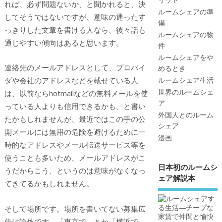
れば、必ず問題ないか、と聞かれると、決
ルームシェアの準
してそうではないですが、意味の通ったす
備
っきりした文章を書ける人なら、後々話も
ルームシェアの物
通じやすい傾向はあると思います。
件
ルームシェアをや
連絡先のメールアドレスとして、プロバイ
めるとき
ダや会社のアドレスなどを載せている人
ルームシェア生活
世界のルームシェ
は、以前ならhotmailなどの無料メールを使
ア
っている人よりも信用できるかも、と書い
外国人とのルーム
たかもしれませんが、最近ではこの手の公
シェア
開メールには無用の危険を避けるために一
漫画
時的なアドレスやメール転送サービス等を
使うことも多いため、メールアドレスがこ
日本初のルームシ
うだからこう、というのは意味がなくなっ
ェア解説本
てきてるかもしれません。
そして場所です。場所を書いてない募集広
告は論外です。「東京で」とか「横浜で」