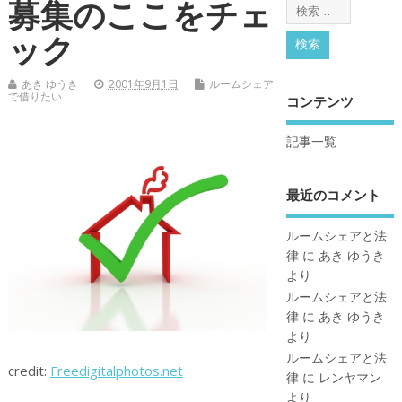
募集のここをチェ
ック
あき ゆうき
2001年9月1日
ルームシェア
で借りたい
コンテンツ
記事一覧
最近のコメント
ルームシェアと法
律
に
あき ゆうき
より
ルームシェアと法
律
に
あき ゆうき
より
ルームシェアと法
credit:
Freedigitalphotos.net
律
に
レンヤマン
より