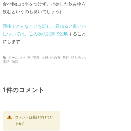
食べ物には手をつけず、持参した飲み物を
飲むというのも良いでしょう)
面接でどんなことを話し、尋ねると良いか
については、この次の記事で説明
すること
にします。
メール
,
やり方
,
交渉
,
入居
,
始め方
,
条件
,
話し合い
,
電話
,
面接
1件のコメント
コメントは受け付けてい
ません