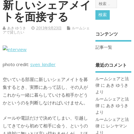
新しいシェアメイ
トを面接する
あき ゆうき
2013年9月23日
ルームシェ
アで貸したい
コンテンツ
記事一覧
photo credit:
sven_kindler
最近のコメント
ルームシェアと法
空いている部屋に新しいシェアメイトを募
律
に
あき ゆうき
集するとき、実際にあって話し、その人が
より
これから一緒に暮らしていける相手かどう
ルームシェアと法
かというのを判断しなければいけません。
律
に
あき ゆうき
より
メールや電話だけで決めてしまい、引越し
ルームシェアと法
してきてから初めて相手に会う、というの
律
に
レンヤマン
より
も絶対に無いとは言い切れませんが、よほ