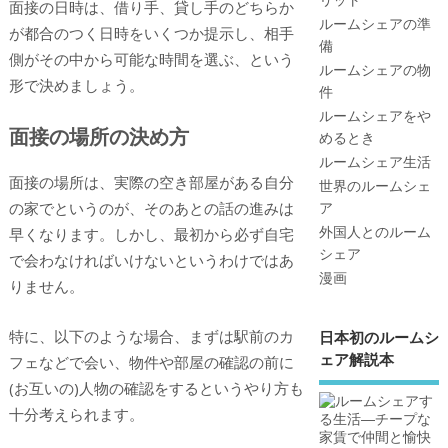
面接の日時は、借り手、貸し手のどちらか
ルームシェアの準
が都合のつく日時をいくつか提示し、相手
備
側がその中から可能な時間を選ぶ、という
ルームシェアの物
形で決めましょう。
件
ルームシェアをや
面接の場所の決め方
めるとき
ルームシェア生活
面接の場所は、実際の空き部屋がある自分
世界のルームシェ
の家でというのが、そのあとの話の進みは
ア
外国人とのルーム
早くなります。しかし、最初から必ず自宅
シェア
で会わなければいけないというわけではあ
漫画
りません。
特に、以下のような場合、まずは駅前のカ
日本初のルームシ
ェア解説本
フェなどで会い、物件や部屋の確認の前に
(お互いの)人物の確認をするというやり方も
十分考えられます。