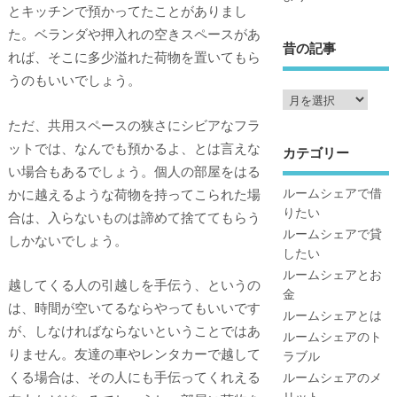
とキッチンで預かってたことがありまし
た。ベランダや押入れの空きスペースがあ
昔の記事
れば、そこに多少溢れた荷物を置いてもら
うのもいいでしょう。
ただ、共用スペースの狭さにシビアなフラ
ットでは、なんでも預かるよ、とは言えな
カテゴリー
い場合もあるでしょう。個人の部屋をはる
ルームシェアで借
かに越えるような荷物を持ってこられた場
りたい
合は、入らないものは諦めて捨ててもらう
ルームシェアで貸
しかないでしょう。
したい
ルームシェアとお
越してくる人の引越しを手伝う、というの
金
は、時間が空いてるならやってもいいです
ルームシェアとは
が、しなければならないということではあ
ルームシェアのト
りません。友達の車やレンタカーで越して
ラブル
くる場合は、その人にも手伝ってくれえる
ルームシェアのメ
リット