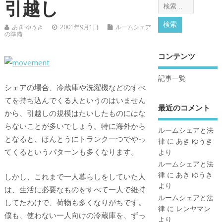
引越し
あき ゆうき
2001年9月1日
ルームシェア
の準備
コンテンツ
記事一覧
シェアの場合、冷蔵庫や洗濯機などのすべ
てを持ち込んでくる人というのはいません
最近のコメント
から、引越しの規模はたいしたものにはな
らないことが多いでしょう。特に海外から
ルームシェアと法
となると、ほんとうにトランク一つでやっ
律
に
あき ゆうき
てくるというパターンも多くなります。
より
ルームシェアと法
律
に
あき ゆうき
しかし、これまで一人暮らしをしていた人
より
は、生活に必要なものをすべて一人で維持
ルームシェアと法
してたわけで、荷物も多くなりがちです。
律
に
レンヤマン
僕も、使わない一人向けの冷蔵庫を、ずっ
より